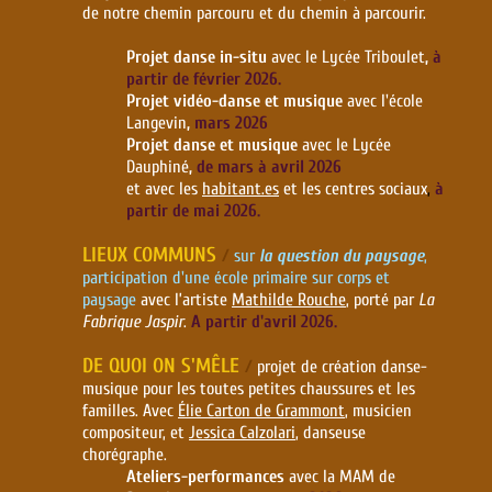
de notre chemin parcouru et du chemin à parcourir.
Projet danse in-situ
avec le Lycée Triboulet
,
à
partir de février 2026.
Projet vidéo-danse et musique
avec l'école
Langevin
,
mars 2026
Projet danse et musique
avec le Lycée
Dauphiné
,
de mars à avril 2026
et avec les
habitant.es
et les centres sociaux
,
à
partir de mai 2026.
LIEUX COMMUNS
/
sur
la question du paysage
,
participation d'une école primaire sur corps et
paysage
avec l’artiste
Mathilde Rouche
, porté par
La
Fabrique Jaspir
.
A partir d'avril 2026.
DE QUOI ON S'MÊLE
/
projet de création danse-
musique pour les toutes petites chaussures et les
familles. Avec
Élie Carton de Grammont
, musicien
compositeur, et
Jessica Calzolari
, danseuse
chorégraphe.
Ateliers-performances
avec la MAM de