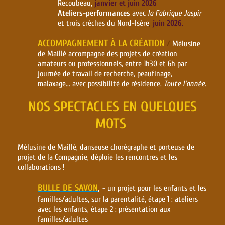
Recoubeau,
j
anvier et juin 2026
Ateliers-performances
avec
la Fabrique Jaspir
et trois crèches
du Nord-Isère
,
j
uin 2026.
ACCOMPAGNEMENT À LA CRÉATION
/
Mélusine
de Maillé
accompagne des projets de création
amateurs ou professionnels, entre 1h30 et 6h par
journée de travail de recherche, peaufinage,
malaxage... avec possibilité de résidence.
Toute l'année.
NOS SPECTACLES EN QUELQUES
MOTS
Mélusine de Maillé, danseuse chorégraphe et porteuse de
projet de la Compagnie, déploie les rencontres et les
collaborations !
BULLE DE SAVON
,
-
un projet pour les enfants et les
familles/adultes, sur la parentalité, ét
ape 1 : ateliers
avec les enfants, étape 2 : présentation aux
familles/adultes