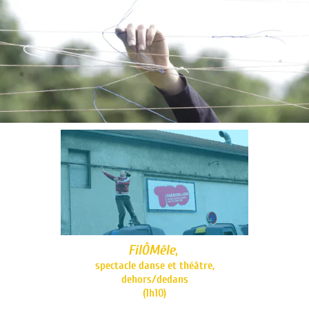
FilÔMêle
,
spectacle danse et théâtre,
dehors/dedans
(1h10)